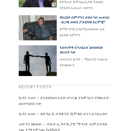
የትግራይ ዴሞክራሲያዊ ትብብር
(ትዴት) አመራር መኮንን.
የበረከት ስምዖንና ታደሰ ካሳ መታሰር
-ሕጋዊ ወይስ ፖለቲካዊ እርምጃ?
(የማነ ካሣ) እንደሚታወቀው አቶ
በረከት ስምዖን.
ኣስተያየት በ’ኣብራክ’ ልብወለድ
ድርሰት ላይ
(መርስዔ ኪዳን – ሚኔሶታ) ኣብራክ
የተባለውን.
RECENT POSTS
ኪዳነ ኣመነ – እንደህዝብ አንድ ሆነናል ያስቸገረን የህወሓት
አስተሳሰብ ነው
ኪዳነ አመነ – ለትግራይ ታላቅነት ሼምለስ ሆነን እንሰራለን
መኮንን ዘለለው – ትዴት ኢትዮጲያዊ ማንነት ብቻ እንዳለ
ነው የሚያምነው (video)