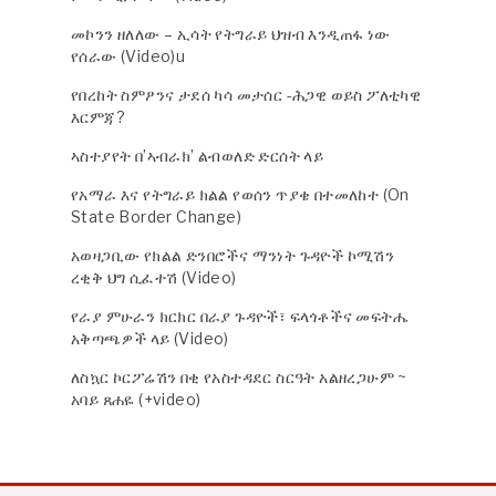
መኮንን ዘለለው – ኢሳት የትግራይ ህዝብ እንዲጠፋ ነው
የሰራው (Video)u
የበረከት ስምዖንና ታደሰ ካሳ መታሰር -ሕጋዊ ወይስ ፖለቲካዊ
እርምጃ?
ኣስተያየት በ’ኣብራክ’ ልብወለድ ድርሰት ላይ
የአማራ እና የትግራይ ክልል የወሰን ጥያቄ በተመለከተ (On
State Border Change)
አወዛጋቢው የክልል ድንበሮችና ማንነት ጉዳዮች ኮሚሽን
ረቂቅ ህግ ሲፈተሽ (Video)
የራያ ምሁራን ክርክር በራያ ጉዳዮች፣ ፍላጎቶችና መፍትሔ
አቅጣጫዎች ላይ (Video)
ለስኳር ኮርፖሬሽን በቂ የአስተዳደር ስርዓት አልዘረጋሁም ~
አባይ ጸሐዬ (+video)