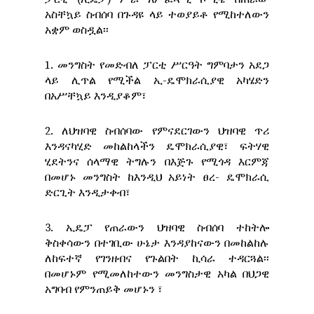
አስቸኳይ ስብሰባ በጉዳዩ ላይ ተወያይቶ የሚከተለውን
አቋም ወስዷል፡፡
1. መንግስት የመድብለ ፓርቲ ሥርዓት ግምባታን አደጋ
ላይ ሊጥል የሚችል ኢ-ዴሞክራሲያዊ አካሄድን
በአሥቸኳይ እንዲያቆም፣
2. ለህዝባዊ ስብሰባው የምናደርገውን ህዝባዊ ጥሪ
እንዳናካሂድ መከልከላችን ዴሞክራሲያዊ፣ ፍትሃዊ
ሂደትንና ሰላማዊ ትግሉን በእጅጉ የሚጎዳ እርምጃ
በመሆኑ መንግስት ከእንዲህ አይነት ፀረ- ዴሞክራሲ
ድርጊት እንዲታቀብ፣
3. ኢዴፓ የጠራውን ህዝባዊ ስብሰባ ተከትሎ
ቅስቀሳውን በተገቢው ሁኔታ እንዳያከናውን በመከልከሉ
ለከፍተኛ የገንዘብና የጉልበት ኪሳራ ተዳርጓል፡፡
በመሆኑም የሚመለከተውን መንግስታዊ አካል በህጋዊ
አግባብ የምንጠይቅ መሆኑን ፣