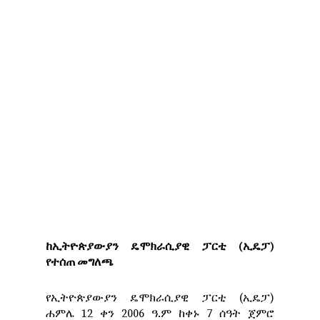
ከኢትዮጵያውያን ዴሞክራሲያዊ ፓርቲ (ኢዴፓ)
የተሰጠ መግለጫ
የኢትዮጵያውያን ዴሞክራሲያዊ ፓርቲ (ኢዴፓ)
ሐምሌ 12 ቀን 2006 ዓ.ም ከቀኑ 7 ሰዓት ጀምሮ