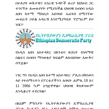
በተለያዩ ወቅታዊና አገራዊ ጉዳዮች ዙሪያ ከህዝብ ጋር
ተገናኝቶ ለመወያየት የሚያስችል ህዝባዊ ስብሰባ አዲስ
አበባ ከተማ ሜክሲኮ አደባባይ አጠገብ በሚገኘው
መብራት ኃይል አዳራሽ እንደሚያካሂድ ፕሮግራም ይዞ
ነበር፡፡
የአዲስ አበባ አስተዳደር በከንቲባ ጽ/ቤት የሰላማዊ
ሰልፍና ስብሰባ ማሳወቂያ ክፍልም ለስብሰባው እውቅና
ሰጥቷል፡፡
ነገር ግን የአዲስ አበባ ከተማ አስተዳደር ፖሊስ በቅስቀሳ
ላይ የተሰማሩትን የፓርቲያችንን አባላት ሐምሌ 10 እና
11 2006 ዓ.ም አግቷቸዋል፡፡ ህዝባዊ ቅስቀሳውም
እንዲቋረጥ ተደርጓል፡፡
በዚህም ምክንያት የኢትዮጵያውያን ዴሞክራሲያዊ
ፓርቲ (ኢዴፓ) ሥራ አሥፈጻሚ ኮሚቴ በጠራው