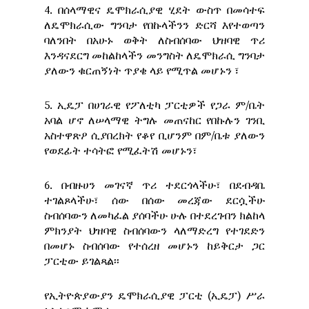
4. በሰላማዊና ዴሞክራሲያዊ ሂደት ውስጥ በመሳተፍ
ለዴሞክራሲው ግንባታ የበኩላችንን ድርሻ እየተወጣን
ባለንበት በአሁኑ ወቅት ለስብሰባው ህዝባዊ ጥሪ
እንዳናደርግ መከልከላችን መንግስት ለዴሞክራሲ ግንባታ
ያለውን ቁርጠኝነት ጥያቄ ላይ የሚጥል መሆኑን ፣
5. ኢዴፓ በሀገራዊ የፖለቲካ ፓርቲዎች የጋራ ም/ቤት
አባል ሆኖ ለሠላማዊ ትግሉ መጠናከር የበኩሉን ገንቢ
አስተዋጽዖ ሲያበረክት የቆየ ቢሆንም በም/ቤቱ ያለውን
የወደፊት ተሳትፎ የሚፈትሽ መሆኑን፣
6. በብዙሀን መገናኛ ጥሪ ተደርጎላችሁ፣ በደብዳቤ
ተገልጾላችሁ፣ ሰው በሰው መረጃው ደርሷችሁ
ስብሰባውን ለመካፈል ያሰባችሁ ሁሉ በተደረገብን ክልከላ
ምክንያት ህዝባዊ ስብሰባውን ላለማድረግ የተገደድን
በመሆኑ ስብሰባው የተሰረዘ መሆኑን ከይቅርታ ጋር
ፓርቲው ይገልጻል፡፡
የኢትዮጵያውያን ዴሞክራሲያዊ ፓርቲ (ኢዴፓ) ሥራ