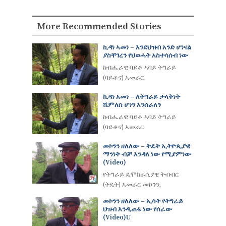
More Recommended Stories
ኪዳነ ኣመነ – እንደህዝብ አንድ ሆነናል
ያስቸገረን የህወሓት አስተሳሰብ ነው
ከብሔራዊ ባይቶ ኣባይ ትግራይ
(ባይቶና) አመራር.
ኪዳነ አመነ – ለትግራይ ታላቅነት
ሼምለስ ሆነን እንሰራለን
ከብሔራዊ ባይቶ ኣባይ ትግራይ
(ባይቶና) አመራር.
መኮንን ዘለለው – ትዴት ኢትዮጲያዊ
ማንነት ብቻ እንዳለ ነው የሚያምነው
(video)
የትግራይ ዴሞክራሲያዊ ትብብር
(ትዴት) አመራር መኮንን.
መኮንን ዘለለው – ኢሳት የትግራይ
ህዝብ እንዲጠፋ ነው የሰራው
(Video)u