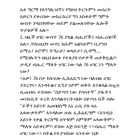
አቶ ግርማ የእንግሊዝኛና የግዕዝ ትርጉምን መሰረት
አድርጎ ያቀረበው መከራከሪያ ግን አስቀድሞ ግምት
ውስጥ ያላስገባቸው ወይም ያልመለሳቸው ሌሎች
ጥያቄዎች አሉ፡፡
1. በዚች ሀገር ውስጥ 76 ያክል ብሔሮችና ብሔረሰቦች
አሉ፡፡ /የእነዚህን መኖር እሱም አልካደም፤ ቢያንስ
አማራ፤ ኦሮሞ፤ ትግራይ፤ ወላይታ፤ ሲዳማ…
የሚባሉትን በዚህ ፅሁፉ የተለያዩ ቦታዎች ጠቃቅሷል/፡፡
ታዲያ ብሔር ማለት ሀገር ነው ካለ 76 ሀገር ነን ማለት
ነው?
<አዎ፤ 76 ቦታ ከፋፍሎ ኢሕአዴግ ነው ባለብዙ ሀገር
ያደረገን> እንዳትልና እኚያ በፆም ወቅት እንቁላል በጧፍ
ሲጠብሱ ተይዘው “ሰይጣን ነው ያሳሳተኝ” ያሉትን
መነኩሲት ተረት እንዳልተርትብህ፡፡ ሰይጣኑ ከች ብሎ
“ይችን አይነት አጠባበስማ እኔ ራሴ ያለ ዛሬ
አላውቃትም” እንዳለው ሁሉ ኢሕአዴግም <እንዲህ
አይነት የቃል ትርጓሜ ሰጥቼም ሰምቼም አላውቅም>
ማለቱ አይቀርም፡፡ ይሄው እጅ ከፍንጅ <<ብሔር ማለት
ሀገር ነው>> ስትል የተያዝከው አንተው ነህ፡፡