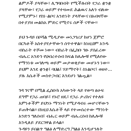
ልምዶች ያላቸው፣ ሊግባቡበት የሚችሉበት የጋራ ቋንቋ
ያላቸው፣ የጋራ ወይም የተዛመደ ሕልዉና አለን ብለው
የሚያምኑ፣ የስነ-ልቦና አንድነት ያላቸውና በአብዛኛው
በተያያዘ መልክአ ምድር የሚኖሩ ሰዎች ናቸው፡፡
ይህ ጉዳይ በሶሻል ሚዲያው መነጋገሪያ ከሆነ ጀምሮ
በርካቶች አስተያየታቸውን ሰጥተዋል፡፡ ከነዚህም አንዱ
ብስራት ተሾመ ነው፡፡ ብስራት በፌስቡ ገፁ ያሰፈረው
ብሔር አንድን የህብረተሰብ ክፍል ከሌሎቹ የሚለየው
የማንነቱ መገለጫ ወይም መታወቂያው መሆኑን ነው፡፡
ይህም እንደ ቋንቋ፤ ባህል፤ ሃይማኖት፤ ስነልቦና፤ ወዘተ…
ያሉ እሴቶች መስተጋብር እንደሆነ ገልጧል፡፡
ገዳ ገናሞ በሚል ፌስቡክ አካውንት ላይ የወጣ ፅሁፍ
ደግሞ የጋራ ጠባይ፤ የኑሮ ዘዴ፤ የጋራ ታሪክና የተለዩ
እምነቶችም ይህንኑ ማንነት የሚያዳብሩ መሆናቸውን
ይጠቅሳል፡፡ በነዚህ እሴቶች ላይ የተመሰረተው ማንነት
አንድን ግለሰብ፤ ብሔር ወይም ብሔረሰብ ከሌሎቹ
እንዲለይ ያደርገዋል ይላል፡፡
ጉዳዩን ይበልጥ ግልፅ ለማድረግ /ግልፅ እንዲሆንለት