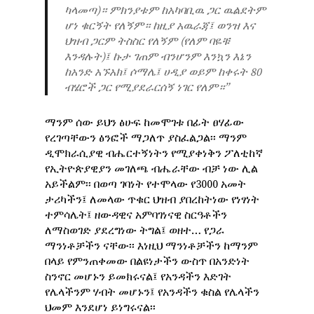
ካላመጣ)። ምክንያቱም ከአካባቢዉ ጋር ዉልደትም
ሆነ ቁርኝት የለኝም። ከዚያ አዉራጃ፤ ወንዝ እና
ህዝብ ጋርም ትስስር የለኝም (የለም ባዬቹ
እንዳሉት)፤ ኩታ ገጠም ብንሆንም እንኳን እኔን
ከአንድ አኙአክ፤ ሶማሌ፤ ሀዲያ ወይም ከቀሩት 80
ብሄሮች ጋር የሚያደራርሰኝ ነገር የለም።”
ማንም ሰው ይህን ፅሁፍ ከመሞገቱ በፊት ፀሃፊው
የረገጣቸውን ፅንፎች ማጋለጥ ያስፈልጋል፡፡ ማንም
ዲሞክራሲያዊ ብሔርተኝነትን የሚያቀነቅን ፖለቲከኛ
የኢትዮጵያዊያን መገለጫ ብሔራቸው ብቻ ነው ሊል
አይችልም፡፡ በወጣ ገባነት የተሞላው የ3000 አመት
ታሪካችን፤ ለመላው ጥቁር ህዝብ ያበረከትነው የነፃነት
ተምሳሌት፤ ዘውዳዊና አምባገነናዊ ስርዓቶችን
ለማስወገድ ያደረግነው ትግል፤ ወዘተ… የጋራ
ማንነቶቻችን ናቸው፡፡ እነዚህ ማንነቶቻችን ከማንም
በላይ የምንጠቀመው በልዩነታችን ውስጥ በአንድነት
ስንኖር መሆኑን ይመክሩናል፤ የአንዳችን እድገት
የሌላችንም ሃብት መሆኑን፤ የአንዳችን ቁስል የሌላችን
ህመም እንደሆነ ይነግሩናል፡፡