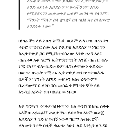
እሴቶች መኖርን ግድ ይላል፡፡ ግን ኢትዮጵያውያን
አንድ አይነት አይደሉም፡፡ ሁላችንንም አንድ
የሚያደርገን መታወቂያ ወይም መገለጫ የለንም፡፡
ማንነት ማለት ስለ ቋንቋ፤ ስለ ባህል እና ስነልቦናዊ
አንድነት ነው፡፡”
በነገራችን ላይ አሁን አሜሪካ ወይም ሌላ ሀገር ዜግነቱን
ቀይሮ የሚኖር ሰው ኢትዮጵያዊ አይደለም፡፡ ነገር ግን
ከኢትዮጵያ ጋር የሚያስተሳስረው አንድ ሀረግ አለ፤
ብሔሩ፡፡ አቶ ግርማ ኢትዮጵያዊነት እንጅ ብሔር ብሎ
ነገር የለም ብሎ ሲደመድም ዜግነታቸውን ቀይረው
በውጭ ሀገራት የሚኖሩ ኢትዮጵያ ውስጥ የተወለዱ
ሰዎችን ማንነት እየካደ መሆኑን አልተረዳውም፡፡
ቢረዳውማ ቢያንስ በሱ መሰል ትምክህተኞች ላይ
እንዲህ አይነት ደባ ባልፈፀመ ነበር፡፡
አቶ ግርማን <<ትምክህተኛ>> ስል ትንሽ ሽክክ፤ ስቅቅ
አላችሁ አይደል፤፤ ጠላታችሁ ይሳቀቅ፡፡ እኔም ወድጄ
አይደለም፤ ግድ ሆኖብኝ ነው፡፡ ግርማ ለብሔሮች
ያለውን ንቀት በዚች ቁራጭ ፅሁፉ ላይ እንኳን ለጉዳዩ