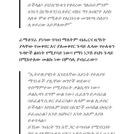
ይችላል፡፡ ይህ ዜግነቱን የቀየረው ግለሰብ ምንም
አገሩን (ዜግነቱን) ቢቀይር ብሄሩ ግን አብሮት እስከ
እለቱ ሞቱ የሚቆይ የእርሱነቱ መገለጫ ስለሆነ
ሊቀይረው አይቻለውም”
ራማቶሃራ ያነሳው ሃሳብ ማለትም ብሔርና ዜግነት
ያላቸው የመቀየር እና ያለመቀየር ጉዳይ ሌላው የሁለቱን
ጉዳዮች ልዩነት የሚያሳይ ነው፡፡ የማነ ነጋሽ ይህን ጉዳይ
በሚከተለው መልኩ ነው በምሳሌ ያብራራው፡፡
“ኢትዮጵያዊነት እንደእኛው አይነት የተለያዩ
ማንነቶች ያሏቸው ወገኖች ወደውና
ተስማምተው የሚያስሩት ቃልኪዳን ነው፡፡
ቃልኪዳን ደግሞ ውል ነው፤ ሲፈለግ ይታሰራል
ሳይፈልግ ሲቀር ይፈርሳል፡፡ ሌላም ውል ሊታሰር
ይችላል፡፡ እየሰፋም ከሄደ በአገሮች መካከል ህብረት
ይፈጠራል፤ አንድ አህጉር፣ አንድ አለም እያለ
ይቀጥላል፡፡
ይኼው ኅብረት ግን እኛ ጋር ተጣብቆ የሚኖርበት
ግዴታ የለም፡፡አዲስ ሀገር፣ አዲስ ዜግነት ይፈጠራል፤