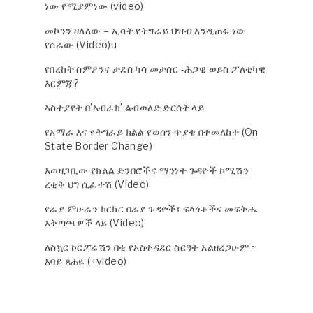
ነው የሚያምነው (video)
መኮንን ዘለለው – ኢሳት የትግራይ ህዝብ እንዲጠፋ ነው
የሰራው (Video)u
የበረከት ስምዖንና ታደሰ ካሳ መታሰር -ሕጋዊ ወይስ ፖለቲካዊ
እርምጃ?
ኣስተያየት በ’ኣብራክ’ ልብወለድ ድርሰት ላይ
የአማራ እና የትግራይ ክልል የወሰን ጥያቄ በተመለከተ (On
State Border Change)
አወዛጋቢው የክልል ድንበሮችና ማንነት ጉዳዮች ኮሚሽን
ረቂቅ ህግ ሲፈተሽ (Video)
የራያ ምሁራን ክርክር በራያ ጉዳዮች፣ ፍላጎቶችና መፍትሔ
አቅጣጫዎች ላይ (Video)
ለስኳር ኮርፖሬሽን በቂ የአስተዳደር ስርዓት አልዘረጋሁም ~
አባይ ጸሐዬ (+video)