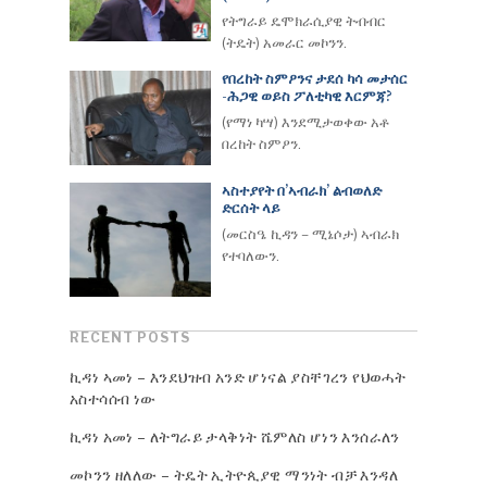
የትግራይ ዴሞክራሲያዊ ትብብር
(ትዴት) አመራር መኮንን.
የበረከት ስምዖንና ታደሰ ካሳ መታሰር
-ሕጋዊ ወይስ ፖለቲካዊ እርምጃ?
(የማነ ካሣ) እንደሚታወቀው አቶ
በረከት ስምዖን.
ኣስተያየት በ’ኣብራክ’ ልብወለድ
ድርሰት ላይ
(መርስዔ ኪዳን – ሚኔሶታ) ኣብራክ
የተባለውን.
RECENT POSTS
ኪዳነ ኣመነ – እንደህዝብ አንድ ሆነናል ያስቸገረን የህወሓት
አስተሳሰብ ነው
ኪዳነ አመነ – ለትግራይ ታላቅነት ሼምለስ ሆነን እንሰራለን
መኮንን ዘለለው – ትዴት ኢትዮጲያዊ ማንነት ብቻ እንዳለ