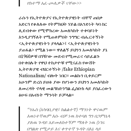
የከተማ አፈ-ጮሌዎች ናቸው>>
ራሱን የኢትዮጵያና የኢትዮጵያዊነት ብቸኛ ጠበቃ
አድርጎ የቆለለው የትምክህት ሃይል በአንድነት ካባ ስር
ሊደብቀው የሚሞክረው አመለካከት ተቀባይነት
እንዲያገኝለት የሚጠቀምበት ንግግር ብሔርተኝነት
<ኢትዮጵያዊነትን ያላላል>፤ <ኢትዮጵያዊነትን
ያጠፋል> የሚል ነው፡፡ ዋለልኝ ይህንን አመለካከት ያኔ
በ1960ዎቹ በገዥው መደብ የሚመራና ሳይፈልጉ
በተቀበሉት የዋህ ተከታዮቹ የሚናፈስ የውሸት
ኢትዮጵያዊ ብሄርተኝነት /fake Ethiopian
Nationalism/ ብሎት ነበር፡፡ መልኩን ቢቀይርም
አሁንም ድረስ ይዘቱ ያው የሆነውን ይህንን አመለካከት
ለመረዳት ኖላዊ መልዓከድንግል ፌስቡክ ላይ ያሰፈረውን
ፅሁፍ በአብነት ማንሳት ይቻላል፡፡
“ንኡስ (አካባቢያዊ፤ ክልልተኛ) ማንነት ዋናዉም
እዉነተኛዉም እሱ ብቻ ነዉ ከተባለ ግን በጋምቤላ
ያለዉ ጉዳይ አይመለከተኝም ማለት ነዉ (ነገሩ
በግልጽ የሚታይ እና ቀጥተኛ ጉዳት በእኔ ላይ