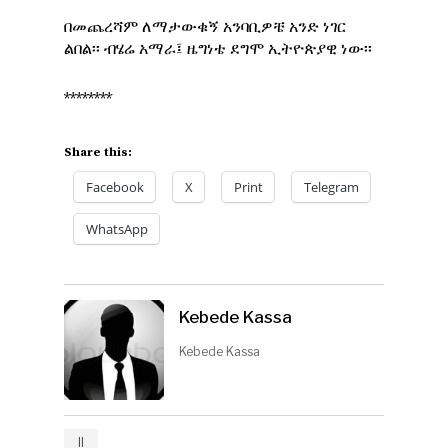
በመጨረሻም ለማታውቁኝ አንባቢዎቼ አንድ ነገር
ልበል፡፡ ብሄሬ አማራ፤ ዜግነቴ ደግሞ ኢትዮጵያዊ ነው፡፡
********
Share this:
Facebook
X
Print
Telegram
WhatsApp
Kebede Kassa
Kebede Kassa
ll