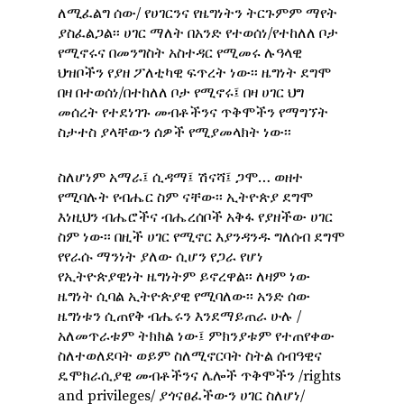
ለሚፈልግ ሰው/ የሀገርንና የዜግነትን ትርጉምም ማየት
ያስፈልጋል፡፡ ሀገር ማለት በአንድ የተወሰነ/የተከለለ ቦታ
የሚኖሩና በመንግስት አስተዳር የሚመሩ ሉዓላዊ
ህዝቦችን የያዘ ፖለቲካዊ ፍጥረት ነው፡፡ ዜግነት ደግሞ
በዛ በተወሰነ/በተከለለ ቦታ የሚኖሩ፤ በዛ ሀገር ህግ
መሰረት የተደነገጉ መብቶችንና ጥቅሞችን የማግኘት
ስታተስ ያላቸውን ሰዎች የሚያመላክት ነው፡፡
ስለሆነም አማራ፤ ሲዳማ፤ ሽናሻ፤ ጋሞ… ወዘተ
የሚባሉት የብሔር ስም ናቸው፡፡ ኢትዮጵያ ደግሞ
እነዚህን ብሔሮችና ብሔረሰቦች አቅፋ የያዘችው ሀገር
ስም ነው፡፡ በዚች ሀገር የሚኖር እያንዳንዱ ግለሰብ ደግሞ
የየራሱ ማንነት ያለው ሲሆን የጋራ የሆነ
የኢትዮጵያዊነት ዜግነትም ይኖረዋል፡፡ ለዛም ነው
ዜግነት ሲባል ኢትዮጵያዊ የሚባለው፡፡ አንድ ሰው
ዜግነቱን ሲጠየቅ ብሔሩን እንደማይጠራ ሁሉ /
አለመጥራቱም ትክክል ነው፤ ምክንያቱም የተጠየቀው
ስለተወለደባት ወይም ስለሚኖርባት ስትል ሰብዓዊና
ዴሞክራሲያዊ መብቶችንና ሌሎች ጥቅሞችን /rights
and privileges/ ያጎናፀፈችውን ሀገር ስለሆነ/