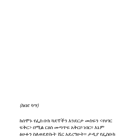
(ከበደ ካሣ)
ከሰሞኑ የፌስ ቡክ ጓደኛችን እንደርታ መስፍን <የሀገር
ፍቅር> በሚል ርዕስ መጣጥፍ አቅርቦ ነበር፡፡ እኔም
ፅሁፉን ስለወደድኩት ሼር አደረግሁት፡፡ ታዲያ የፌስቡክ