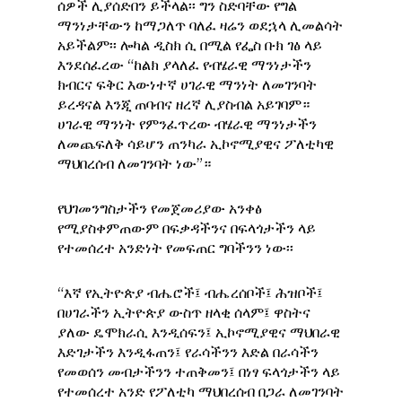
ሰዎች ሊያሰድበን ይችላል፡፡ ግን ስድባቸው የግል
ማንነታቸውን ከማጋለጥ ባለፈ ዛሬን ወደኋላ ሊመልሳት
አይችልም፡፡ ሎካል ዲስክ ሲ በሚል የፌስ ቡክ ገፅ ላይ
እንደሰፈረው “ከልክ ያላለፈ የብሄራዊ ማንነታችን
ክብርና ፍቅር እውነተኛ ሀገራዊ ማንነት ለመገንባት
ይረዳናል እንጂ ጠባብና ዘረኛ ሊያስብል አይገባም።
ሀገራዊ ማንነት የምንፈጥረው ብሄራዊ ማንነታችን
ለመጨፍለቅ ሳይሆን ጠንካራ ኢኮኖሚያዊና ፖለቲካዊ
ማህበረሰብ ለመገንባት ነው”።
የህገመንግስታችን የመጀመሪያው አንቀፅ
የሚያስቀምጠውም በፍቃዳችንና በፍላጎታችን ላይ
የተመሰረተ አንድነት የመፍጠር ግባችንን ነው፡፡
“እኛ የኢትዮጵያ ብሔሮች፤ ብሔረሰቦች፤ ሕዝቦች፤
በሀገራችን ኢትዮጵያ ውስጥ ዘላቂ ሰላም፤ ዋስትና
ያለው ዴሞክራሲ እንዲሰፍን፤ ኢኮኖሚያዊና ማህበራዊ
እድገታችን እንዲፋጠን፤ የራሳችንን እድል በራሳችን
የመወሰን መብታችንን ተጠቅመን፤ በነፃ ፍላጎታችን ላይ
የተመሰረተ አንድ የፖለቲካ ማህበረሰብ በጋራ ለመገንባት