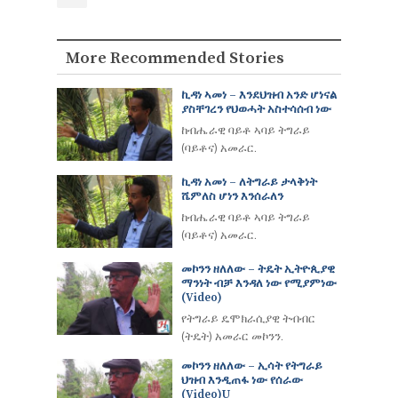
More Recommended Stories
ኪዳነ ኣመነ – እንደህዝብ አንድ ሆነናል
ያስቸገረን የህወሓት አስተሳሰብ ነው
ከብሔራዊ ባይቶ ኣባይ ትግራይ
(ባይቶና) አመራር.
ኪዳነ አመነ – ለትግራይ ታላቅነት
ሼምለስ ሆነን እንሰራለን
ከብሔራዊ ባይቶ ኣባይ ትግራይ
(ባይቶና) አመራር.
መኮንን ዘለለው – ትዴት ኢትዮጲያዊ
ማንነት ብቻ እንዳለ ነው የሚያምነው
(video)
የትግራይ ዴሞክራሲያዊ ትብብር
(ትዴት) አመራር መኮንን.
መኮንን ዘለለው – ኢሳት የትግራይ
ህዝብ እንዲጠፋ ነው የሰራው
(Video)u