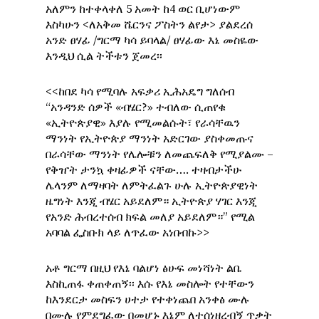
አለምን ከተቀላቀለ 5 አመት ከ4 ወር ቢሆነውም
እስካሁን <ለአቅመ ሼርንና ፖስትን ልየታ> ያልደረሰ
አንድ ፀሃፊ /ግርማ ካሳ ይባላል/ ፀሃፊው እኔ መስዬው
እንዲህ ሲል ትችቱን ጀመረ፡፡
<<ከበደ ካሳ የሚባሉ አፍቃሪ ኢሕአዴግ ግለሰብ
“አንዳንድ ሰዎች «ብሄር?» ተብለው ሲጠየቁ
«ኢትዮጵያዊ» እያሉ የሚመልሱት፣ የራሳቸዉን
ማንነት የኢትዮጵያ ማንነት አድርገው ያስቀመጡና
በራሳቸው ማንነት የሌሎቹን ለመጨፍለቅ የሚያልሙ –
የቅዠት ታንኳ ቀዛፊዎች ናቸው…. ተዛብታችሁ
ሌላንም ለማዛባት ለምትፈልጉ ሁሉ ኢትዮጵያዊነት
ዜግነት እንጂ ብሄር አይደለም። ኢትዮጵያ ሃገር እንጂ
የአንድ ሕብረተሰብ ክፍል መለያ አይደለም።” የሚል
አባባል ፌስቡክ ላይ ለጥፈው አነበብኩ>>
አቶ ግርማ በዚህ የእኔ ባልሆነ ፅሁፍ መነሻነት ልቤ
እስኪጠፋ ቀጠቀጠኝ፡፡ እሱ የእኔ መስሎት የተቸውን
ከእንደርታ መስፍን ሀተታ የተቀነጨበ አንቀፅ ሙሉ
በሙሉ የምደግፈው በመሆኑ እኔም ለተሰነዘረብኝ ጥቃት