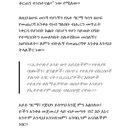
ቆርጠን ተነስተናል፡፡” ነው የሚለው፡፡
ለዚህ ፅሁፍ መነሻ የሆነኝን የአቶ ግርማ ካሳን ፅሁፍ
የመጨረሻ አንቀፅ ሳነብ ግለሰቡ ብሔርን መጥራት
ነቀርሳ የሆነበት ከልቡ ሳይሆን የሆነ ሳይወድ በግድ
የተጫነበትን አመለካከት ስለተሸከመ መሰለኝና
አዘንኩለት፡፡ ለምን ብትሉኝ የመጨረሻዋ አንቀፅ እንዲህ
ትላለችና ነው፡፡
<<ኢትዮጵያ አንድ ወጥ አይደለችም። የተለያዩ
ባህሎችን፣ ቋንቋዎች፣ በአጭሩ የተለያዩ ብሄረሰቦች
ያሉባት አገር ናት። ቢራቢሮዎችና አበባዎች
የተለያዩ ቀለማቶቻቸው ዉበታቸው እንደሆነ
የኢትዮጵያም ዉበቷ ብሄረሰቦቿ ናቸው>>
አይይ ግርማ፤ የጅህን ይስጥህ እንጂ ምን እልሃለሁ፤
ይችን አንቀፅ መጀመሪያ ላይ ብታመጣት ኖሮ እኮ እኔና
አንተም እንዲህ አንነዛነዝም፤ አንባቢንም አናሰለችም
ነበር፡፡