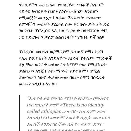
ንጉሶቻችን ቆራርጠው የጣሏቸው ግዛቶች ሕዝቦች
ሳይቀር አብረዋት ቢሆኑ ለነሱ መልካም እንደሆነ
የሚመኟት መሆኗን ካለፈው 23 አመት ተጨባጭ
ልምዳችን መረዳት ያልቻለ ሰው ዋጋኩሱ ዶት ኔት ድረ
ገፅ ገብቶ ፕሮፌሰር አሊ ካሊፍ ጋሊድ ከዩንቨርሳል ቲቪ
ጋር ያደረጉትን ቃለምልልስ ይዘት ማንበብ ይችላል፡፡
ፕሮፌሰር መስፍን ወ/ማርያም ጋዜጠኛ የማነ ነጋሽ
<ኢትዮጵያዊነት እንደእኛው አይነት የተለያዩ ማንነቶች
ያሏቸው ወገኖች ወደውና ተስማምተው የሚያስሩት
ቃልኪዳን እንጂ በራሱ ማንነት አይደለም> በሚል
ያወጣውን ፅሁፍ ተቃውመው በዚሁ ሰሞን ባሰፈሩት
ፅሁፍ እንዲህ ብለዋል፡፡
“ኢትዮጵያዊ የሚባል ማንነት የለም፤›› በማለት፣
በእንግሊዝኛ ደግሞ ‹‹There is no identity
called Ethiopian.›› ተብሎ ሊተረጎም ነው፤
እንግዲህ ይህ አወቀች፤ አወቀች ሲሏት መጽሐፉን
አጠበች እንደተባለችው ሴትዮ፣ ወይም ደግሞ
አላዋቂ ሳሚ እንትን ይለቀልቃል! የሚባል ነው፤