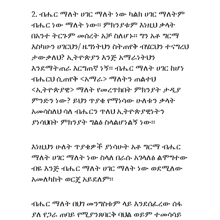
2. ብሔር ማለት ሀገር ማለት ነው ካልክ ሀገር ማለትም
ብሔር ነው ማለት ነው፡፡ ምክንያቱም እነዚህ ቃላት
በአንተ ትርጉም መሰረት አቻ ስለሆኑ፡፡ ግን አቶ ግርማ
እስካሁን ሀገርህን/ ዜግነትህን ስትጠየቅ ብሄርህን ተናግረህ
ታውቃለህ? ኢትዮጵያን እንጅ አማራነትህን
እንደማትጠራ እርግጠኛ ነኝ፡፡ ብሔር ማለት ሀገር ከሆነ
ብሔርህ ሲጠየቅ <አማራ> ማለትን ጠልተህ
<ኢትዮጵያዊ> ማለት የመረጥክበት ምክንያት ታዲያ
ምንድን ነው? ይህን ጥያቄ የማነሳው ሁለቱን ቃላት
አመሳስለህ ሳለ ብሔርን ጥለህ ኢትዮጵያዊነትን
ያነሳህበት ምክንያት ግልፅ ስላልሆነልኝ ነው፡፡
እነዚህን ሁለት ጥያቄዎች ያነሳሁት አቶ ግርማ ብሔር
ማለት ሀገር ማለት ነው ስላለ በራሱ አገላለፅ ልሞግተው
ብዬ እንጅ ብሔር ማለት ሀገር ማለት ነው ወደሚለው
አመለካከት ወርጄ አይደለም፡፡
ብሔር ማለት በህገ መንግስቱም ላይ እንደሰፈረው ሰፋ
ያለ የጋራ ጠባይ የሚያንጸባርቅ ባህል ወይም ተመሳሳይ