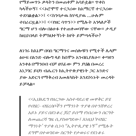
የማይመጥኑ ቃላትን በመጠቀም አሳይቷል፡፡ ጥቀስ
ካላችሁኝ፤ <<ኦሮሞኛ ተናጋሪው ከአማርኛ ተናጋሪው
ተደባልቋል>>፤ <<ከንባታዉ ከሃዲያዉ …ሁሉም
ተበራርዟል>>፤ <<የዘር ሳጥን>> የሚሉት አገላለፆች
ግርማ ሆን ብሎ በፅሁፉ የተጠቀመባቸው ናቸው፡፡ ታዲያ
ከዚህ በላይ ትምክህተኝነት ከየት ይምጣላችሁ?
ለነገሩ ከእኔም በባሰ ግርማንና መሰሎቹን የሚተች ሌላም
ፅሁፍ በአንድ ብሎግ ላይ ከሰሞኑ አንብቤያለሁ፡፡ ቀጣዩን
አንቀፅ በማንበብ ብቻ ፀሃፊው ምን ያህል በመረረ
አነጋገር ይህን ብሔርን ከኢትዮጵያዊነት ጋር አንድና
ያው አድርጎ የማቅረብ አመለካከት እንደኮነኑት መረዳት
ይቻላል፡፡
<<ኢህአዴግ የዘረጋው አስተዳደራዊ መዋቅር ይሄ
የብሄር- ብሄረሰቦችን የማንነት ጥያቄ በተንሸዋረረ
አይኑ ያይና በደነቆረ ጆሮ ይሰማ የነበረውን ሰርዓት
ለመጨረሻ ግዜ ሲያስወግደው፤ እነዚህ ‘የብሄር
ማንነት’ ጥያቄ ሲነሳ “ኢትዮጲያዊ ነኝ” የሚሉት
ደግሞ በተወገደው ስርዓት የታወሩና የደነቆሩ