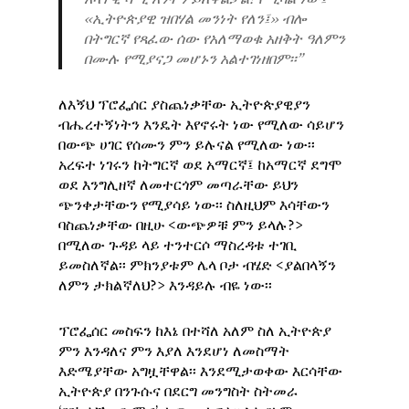
‹‹ኢትዮጵያዊ ዝበሃል መንነት የለን፤›› ብሎ
በትግርኛ የጻፈው ሰው የአለማወቁ አዘቅት ዓለምን
በሙሉ የሚያናጋ መሆኑን አልተገነዘበም፡፡”
ለእኝህ ፕሮፌሰር ያስጨነቃቸው ኢትዮጵያዊያን
ብሔረተኝነትን እንዴት እየኖሩት ነው የሚለው ሳይሆን
በውጭ ሀገር የሰሙን ምን ይሉናል የሚለው ነው፡፡
አረፍተ ነገሩን ከትግርኛ ወደ አማርኛ፤ ከአማርኛ ደግሞ
ወደ እንግሊዘኛ ለመተርጎም መጣራቸው ይህን
ጭንቀታቸውን የሚያሳይ ነው፡፡ ስለዚህም እሳቸውን
ባስጨነቃቸው በዚሁ <ውጭዎቹ ምን ይላሉ?>
በሚለው ጉዳይ ላይ ተንተርሶ ማስረዳቱ ተገቢ
ይመስለኛል፡፡ ምክንያቱም ሌላ ቦታ ብሄድ <ያልበላኝን
ለምን ታክልኛለህ?> እንዳይሉ ብዬ ነው፡፡
ፕሮፌሰር መስፍን ከእኔ በተሻለ አለም ስለ ኢትዮጵያ
ምን እንዳለና ምን እያለ እንደሆነ ለመስማት
እድሜያቸው አግዟቸዋል፡፡ እንደሚታወቀው እርሳቸው
ኢትዮጵያ በንጉሱና በደርግ መንግስት ስትመራ