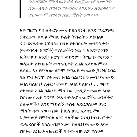
<<«ብሄር» የሚለዉን ቃል የመጀመሪያ አመጣጥ
ስንመለከት ከግእዝ የተወሰደ እንደሆነ እንረዳለን።
ትርጉሙም በግእዝ አገር ማለት ነዉ>>፡፡
አቶ ግርማ ካሳ ለትርጉሙ ትክክለኛነት እንደማረጋገጫ
ያቀረበው ቀጣዩ ምሳሌ ይልቅ ትኩረትን ይስባል፡፡
<<«ዩናይትድ ኔሽንስ» ስንል የተባበሩት መንግስታት
(የተባባሩት አገሮች) ማለታችን ነዉ ። እንደሚገባኝ
ኢትዮጵያ እንጂ፣ ኦሮሞ፣ ወይንም፣ ትግራይ ወይንም
ወላይታ የተባበሩት መንግስታት አባል አይደሉም>>
ይላል፡፡ እኔ የምለው ደግሞ ትግራይ የተመድ /UN/ አባል
ካልሆነ፤ ኦሮሞ የተመድ አባል ካልሆነ፤ ጉሙዝ የተመድ
አባል ካልሆነ፤ አፋር የተመድ አባል ካልሆነ፤ … ወዘተ
የተመድ አባል ካልሆኑ ማን ነው ታዲያ የተመድ አባል
የሆነው? አቶ ግርማ <የኢትዮጵያ ተራሮች፤ ወንዞችና
ሸለቆዎች> እንደማይለኝ ተስፋ አደርጋለሁ፡፡ ሀገር
ማለት ሰው ነው፡፡ ሰው ከሌለ ሀገር አይኖርም፡፡
ኢትዮጵያ የምትባል ሀገር ያለችው እነዚህ ብሔሮችና
ብሔረሰቦች ስላሉ ብቻ ነው፡፡ ስለዚህ የተመድ አባል
የሆኑት እነዚሁ ብሔሮች ናቸው ብዬ አምናለሁ፡፡