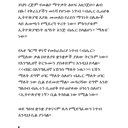
ይህን ረጅም የመልሶ ማጥቃት ፅሁፍ አዘጋጀሁ፡፡ ልብ
በሉ፤ የቅራኔያችን መነሻ የሆነው ነጥብ <ብሔር ሲጠየቁ
ኢትዮጵያዊ እያሉ መመለስ የራስን ማንነት በሌሎች
ላይ ለመጫን የሚደረግ ጥረት ነው፡፡ ምክንያቱም
ኢትዮጵያዊነት ዜግነት እንጅ ብሔር ስላልሆነ> ‘ማለቴ’
ነው፡፡
የአቶ ግርማ ዋነኛ የመከራከሪያ ነጥብ <ብሔር>
የሚለው ቃል በተለያዩ ቋንቋዎች ያለው ትርጉም ነው፡፡
የእንግሊዘኛ ትርጉሙን ያስቀድምና እንዲህ ይላል፡፡
<<ብሄር በእንግሊዘኛ ኔሽንስ ማለት ነዉ>>፡፡ ኔሽን
ማለት ደግሞ ሀገር ማለት ስለሆነ ብሔር ማለት ሀገር
ማለት ነው ሲል ይደመድማል፡፡ መዳረሻው ደግሞ አንድ
ግለሰብ ብሔሩን ሲጠየቅ የተጠየቀው ሀገሩን ስለሆነ
<ኢትዮጵያዊ ነኝ> ቢል ትክክል ነው የሚል ነው፡፡
ወደ ግዕዝ ቋንቋ ያቀናናም ሌላ የሚደግፈውን ነጥብ
እንዲህ ሲል ያነሳል፡፡