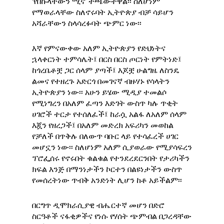
‘የበኩላቸውን ሚና’ ተጫውተዋል፡፡ ስለሆነም
የማወራላቸው ስለኖሩባት ኢትዮጵያ ብቻ ሳይሆን
አሻራቸውን ስላሳረፉባት ጭምር ነው፡፡
እኛ የምናውቀው አለም ኢትዮጵያን የድህነትና
ኋላቀርነት ተምሳሌት፤ በርስ በርስ ጦርነት የምትነድ፤
ከጎረቤቶቿ ጋር ሰላም ያጣች፤ እጆቿ ሁልግዜ ለስንዴ
ልመና የተዘረጉ አድርጎ በመገናኛ ብዙሃኑ የሳላትን
ኢትዮጵያን ነው፡፡ አሁን ይሄው ሚዲያ ተመልሶ
የሚነግረን በአለም ፈጣን እድገት ውስጥ ካሉ ጥቂት
ሀገሮች ተርታ የተሰለፈች፤ ከራሷ አልፋ ለአለም ሰላም
እጇን የዘረጋች፤ በአለም መድረክ አፍሪካን መወከል
የቻለች በጥቅሉ በለውጥ ባቡር ላይ የተሳፈረች ሀገር
መሆኗን ነው፡፡ ስለሆነም አለም ሲያወራው የሚያሳፍረን
ፕሮፌሰሩ የኖሩበት ቁልቁል የተንደረደርንበት የታሪካችን
ክፍል እንጅ በማንነታችን ኮርተን በልዩነታችን ውስጥ
የመሰረትነው ጥብቅ አንድነት ሊሆን ከቶ አይችልም፡፡
በርግጥ ዲሞክራሲያዊ ብሔርተኛ መሆን በድሮ
ስርዓቶች ናፋቂዎችና የነሱ የሃሰት ጭምብል በጋረዳቸው