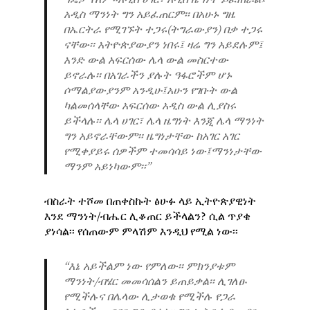
አዲስ ማንነት ግን አይፈጠርም፡፡ በአሁኑ ግዜ
በኤርትራ የሚገኙት ተጋሩ(ትግራውያን) በቃ ተጋሩ
ናቸው፡፡ አትዮጵያውያን ነበሩ፤ ዛሬ ግን አይደሉም፤
አንድ ውል አፍርሰው ሌላ ውል መስርተው
ይኖራሉ፡፡ በአገራችን ያሉት ዓፋሮችም ሆኑ
ሶማልያውያንም አንዲሁ፤አሁን የገቡት ውል
ካልመሰላቸው አፍርሰው አዲስ ውል ሊያስሩ
ይችላሉ፡፡ ሌላ ሀገር፣ ሌላ ዜግነት እንጂ ሌላ ማንነት
ግን አይኖራቸውም፡፡ ዜግነታቸው ከአገር አገር
የሚቀያይሩ ሰዎችም ተመሳሳይ ነው፤ማንነታቸው
ማንም አይነካውም፡፡”
ብስራት ተሾመ በጠቀስኩት ፅሁፉ ላይ ኢትዮጵያዊነት
እንደ ማንነት/ብሔር ሊቆጠር ይችላልን? ሲል ጥያቄ
ያነሳል፡፡ የሰጠውም ምላሽም እንዲህ የሚል ነው፡፡
“እኔ አይችልም ነው የምለው፡፡ ምክንያቱም
ማንነት/ብሄር መመሳሰልን ይጠይቃል፡፡ ሊገለፁ
የሚችሉና በሌላው ሊታወቁ የሚችሉ የጋራ