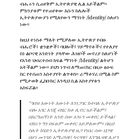
ብሔሩን ሲጠየቅም ኢትዮጵያዊ ሊል አይችልም፡፡
ምክንያቱም የተጠየቀው እሱን ከሌሎች
ኢትዮጵያውያን የሚለየውን ማንነት /identity/ ስለሆነ
ነው፡፡
ከዚህ ተነስቶ ማለት የሚቻለው ኢትዮጵያ የብዙ
ብሔሮች፤ ቋንቋዎች፤ ባህሎች፤ ሃይማኖቶችና የተለያየ
ስነ ልቦናዊ አንድነት ያላቸው ሕዝቦች መኖሪያ ስለሆነች
የአንድ ህብረተሰብ ክፍል ማንነት /Identity/ ልትሆን
አትችልም ነው፡፡ ይህን ነጥብ ለማጠናከር በዚሁ ፅሁፍ
ስር የተሰጠን አስተያየት ልጥቀስ፡፡ ራማቶሃራ በሚል ስም
የሚታወቅ ፌስቡከር እንዲህ ሲል አስተያየቱን
አስፍሯል፡፡
“ጎበዝ እውነት እውነት እንነጋገር ከተባለ ኢትዮጵያ
ብሎ አገር እንጂ ብሄር ከቶ ሊኖር አይችልም፤
በእርግጠኝነት አንድ ሰው አገሩን መቀየር ይችላል፤
ብሄሩን ግን በፍፁም መቀየር አይቻለውም፡፡ በዚህ
ስሌት ከሄድን ኢትዮጵያዊ ዜጋ የነበረ ሰው ህጋዊ
በሆነ መንገድ አሜሪካዊ፤ ካናዳዊ፤ እንግሊዛዊ ሊሆን