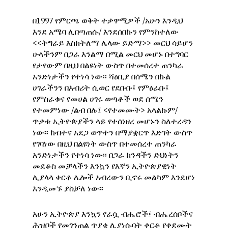
በ1997 የምርጫ ወቅት ተቃዋሚዎች /አሁን እንዲህ
እንደ አሜባ ሊበጣጠሱ/ እንደሰበኩን የምንከተለው
<<ትግራይ እስክትለማ ሌላው ይድማ>> መርህ ሳይሆን
ሁላችንም በጋራ እንልማ በሚል መርህ መሆኑ በተግባር
የታየውም በዚህ በልዩነት ውስጥ በተመሰረተ ጠንካራ
አንድነታችን የተነሳ ነው፡፡ ሻዕቢያ በሰሜን በኩል
ሀገራችንን በእብሪት ሲወር የደቡቡ፤ የምዕራቡ፤
የምስራቁና የመሀል ሀገሩ ወጣቶች ወደ ሰሜን
የተመምነው /ልብ በሉ፤ <የተመሙት> አላልኩም/
ጥቃቱ ኢትዮጵያችን ላይ የተሰነዘረ መሆኑን ስለተረዳን
ነው፡፡ ከብተና አደጋ ወጥተን በማያቋርጥ እድገት ውስጥ
የገባነው በዚህ በልዩነት ውስጥ በተመሰረተ ጠንካራ
አንድነታችን የተነሳ ነው፡፡ በጋራ ክንዳችን ድህነትን
መደቆስ መቻላችን እንኳን የእኛን ኢትዮጵያዊነት
ሊያላላ ቀርቶ ሌሎች አብረውን ቢኖሩ መልካም እንደሆነ
እንዲመኙ ያስቻለ ነው፡፡
አሁን ኢትዮጵያ እንኳን የራሷ ብሔሮች፤ ብሔረሰቦችና
ሕዝቦች የመገንጠል ጥያቄ ሊያነሱባት ቀርቶ የቀደሙት