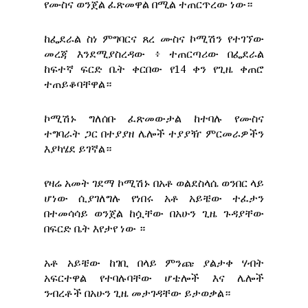
የሙስና ወንጀል ፈጽመዋል በሚል ተጠርጥረው ነው።
ከፌደራል ስነ ምግባርና ጸረ ሙስና ኮሚሽን የተገኘው
መረጃ እንደሚያስረዳው ፥ ተጠርጣሪው በፌደራል
ከፍተኛ ፍርድ ቤት ቀርበው የ14 ቀን የጊዜ ቀጠሮ
ተጠይቆባቸዋል።
ኮሚሽኑ ግለሰቡ ፈጽመውታል ከተባሉ የሙስና
ተግባራት ጋር በተያያዘ ሌሎች ተያያዥ ምርመራዎችን
እያካሄደ ይገኛል።
የዛሬ አመት ገደማ ኮሚሽኑ በአቶ ወልደስላሴ ወንበር ላይ
ሆነው ሲያገለግሉ የነበሩ አቶ አይቼው ተፈታን
በተመሳሳይ ወንጀል ከሷቸው በአሁን ጊዜ ጉዳያቸው
በፍርድ ቤት እየታየ ነው ።
አቶ አይቼው ከገቢ በላይ ምንጩ ያልታቀ ሃብት
አፍርተዋል የተባሉባቸው ሆቴሎች እና ሌሎች
ንብረቶች በአሁን ጊዜ መታገዳቸው ይታወቃል።