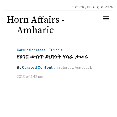
Saturday 08 August, 2026
Horn Affairs -
Amharic
Corruption cases,
Ethiopia
የሀገር ውስጥ ደህንነት ሃላፊ ታሠሩ
By
Curated Content
on Saturday, August 31,
2013 @ 11:42 pm