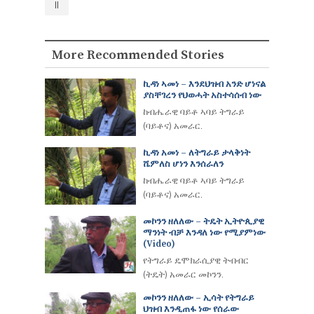
ll
More Recommended Stories
ኪዳነ ኣመነ – እንደህዝብ አንድ ሆነናል
ያስቸገረን የህወሓት አስተሳሰብ ነው
ከብሔራዊ ባይቶ ኣባይ ትግራይ
(ባይቶና) አመራር.
ኪዳነ አመነ – ለትግራይ ታላቅነት
ሼምለስ ሆነን እንሰራለን
ከብሔራዊ ባይቶ ኣባይ ትግራይ
(ባይቶና) አመራር.
መኮንን ዘለለው – ትዴት ኢትዮጲያዊ
ማንነት ብቻ እንዳለ ነው የሚያምነው
(video)
የትግራይ ዴሞክራሲያዊ ትብብር
(ትዴት) አመራር መኮንን.
መኮንን ዘለለው – ኢሳት የትግራይ
ህዝብ እንዲጠፋ ነው የሰራው