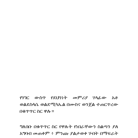
የሃገር ውስጥ የደህንነት መምሪያ ሃላፊው አቶ
ወልደስላሴ ወልደሚካኤል በሙስና ወንጀል ተጠርጥረው
በቁጥጥር ስር ዋሉ።
ግለሰቡ በቁጥጥር ስር የዋሉት የነበራቸውን ስልጣን ያለ
አግባብ መጠቀም ፥ ምንጩ ያልታወቀ ሃብት በማፍራት