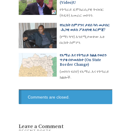
(Video)u
የትግራይ ዴሞክራሲያዊ ትብብር
(ትዴት) አመራር መኮንን.
የበረከት ስምዖንና ታደሰ ካሳ መታሰር
-ሕጋዊ ወይስ ፖለቲካዊ እርምጃ?
(የማነ ካሣ) እንደሚታወቀው አቶ
በረከት ስምዖን.
የአማራ እና የትግራይ ክልል የወሰን
ጥያቄ በተመለከተ (On State
Border Change)
(መኮነን ፍስሃ) የአማራ እና የትግራይ
ክልሎች.
Comments are closed.
Leave a Comment