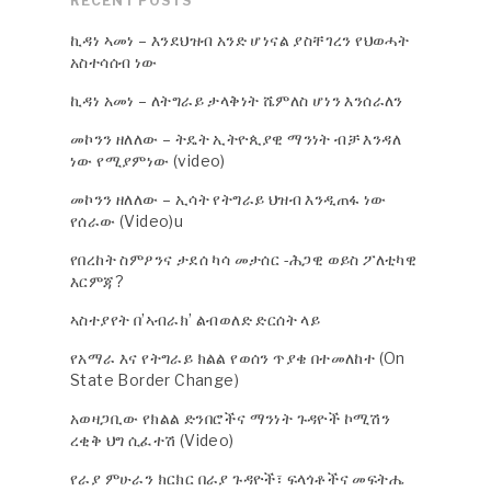
RECENT POSTS
ኪዳነ ኣመነ – እንደህዝብ አንድ ሆነናል ያስቸገረን የህወሓት
አስተሳሰብ ነው
ኪዳነ አመነ – ለትግራይ ታላቅነት ሼምለስ ሆነን እንሰራለን
መኮንን ዘለለው – ትዴት ኢትዮጲያዊ ማንነት ብቻ እንዳለ
ነው የሚያምነው (video)
መኮንን ዘለለው – ኢሳት የትግራይ ህዝብ እንዲጠፋ ነው
የሰራው (Video)u
የበረከት ስምዖንና ታደሰ ካሳ መታሰር -ሕጋዊ ወይስ ፖለቲካዊ
እርምጃ?
ኣስተያየት በ’ኣብራክ’ ልብወለድ ድርሰት ላይ
የአማራ እና የትግራይ ክልል የወሰን ጥያቄ በተመለከተ (On
State Border Change)
አወዛጋቢው የክልል ድንበሮችና ማንነት ጉዳዮች ኮሚሽን
ረቂቅ ህግ ሲፈተሽ (Video)
የራያ ምሁራን ክርክር በራያ ጉዳዮች፣ ፍላጎቶችና መፍትሔ