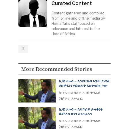
Curated Content
Content gathered and compiled
from online and offline media by
Hornaffairs staff based on
relevance and interest to the
Horn of Africa.
ll
More Recommended Stories
ኪዳነ ኣመነ – እንደህዝብ አንድ ሆነናል
ያስቸገረን የህወሓት አስተሳሰብ ነው
ከብሔራዊ ባይቶ ኣባይ ትግራይ
(ባይቶና) አመራር.
ኪዳነ አመነ – ለትግራይ ታላቅነት
ሼምለስ ሆነን እንሰራለን
ከብሔራዊ ባይቶ ኣባይ ትግራይ
(ባይቶና) አመራር.