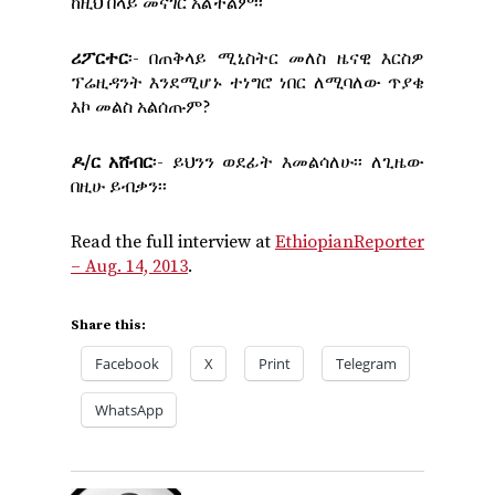
ከዚህ በላይ መናገር አልችልም፡፡
ሪፖርተር
፡- በጠቅላይ ሚኒስትር መለስ ዜናዊ እርስዎ
ፕሬዚዳንት እንደሚሆኑ ተነግሮ ነበር ለሚባለው ጥያቄ
እኮ መልስ አልሰጡም?
ዶ/ር አሸብር
፡- ይህንን ወደፊት እመልሳለሁ፡፡ ለጊዜው
በዚሁ ይብቃን፡፡
Read the full interview at
EthiopianReporter
– Aug. 14, 2013
.
Share this:
Facebook
X
Print
Telegram
WhatsApp