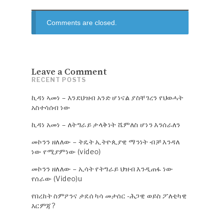
Comments are closed.
Leave a Comment
RECENT POSTS
ኪዳነ ኣመነ – እንደህዝብ አንድ ሆነናል ያስቸገረን የህወሓት
አስተሳሰብ ነው
ኪዳነ አመነ – ለትግራይ ታላቅነት ሼምለስ ሆነን እንሰራለን
መኮንን ዘለለው – ትዴት ኢትዮጲያዊ ማንነት ብቻ እንዳለ
ነው የሚያምነው (video)
መኮንን ዘለለው – ኢሳት የትግራይ ህዝብ እንዲጠፋ ነው
የሰራው (Video)u
የበረከት ስምዖንና ታደሰ ካሳ መታሰር -ሕጋዊ ወይስ ፖለቲካዊ
እርምጃ?