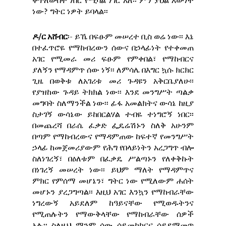
ቀጥለውበት ነበር የሚባል ነገር አለ፡፡ ምን ያህል እውነት
ነው? ግትር ነዎት ይባላል፡፡
ዶ/ር አሸብር
፡- ይኼ በፍፁም መሠረተ ቢስ ወሬ ነው፡፡ እኔ
በተፈጥሮዬ የማከብረውን ሰውና በኃላፊነት የተቀመጠ
አገር የሚመራ መሪ ፍፁም የምቀበል፣ የማከብርና
ያለኝን የማዳምጥ ሰው ነኝ፡፡ ለምሳሌ በእግር ኳሱ ክርክር
ጊዜ በወቅቱ ለአገሪቱ መሪ ጉዳዩን አቅርቤያለሁ፡፡
የያዝከው ጉዳይ ትክክል ነው፡፡ እንደ መንግሥት ጣልቃ
መግባት ስለማንችል ነው፡፡ ፊፋ አመልክትና ውሳኔ ከዚያ
ስታገኝ ውሳኔው ይከበርልሃል ተብዬ ተነግሮኝ ነበር፡፡
በመጨረሻ በራሴ ፈቃድ ፌዴሬሽኑን ስለቅ አሁንም
በጣም የማከብረውና የማዳምጠው ከፍተኛ የመንግሥት
ኃላፊ ከመጀመሪያውም የሕግ የበላይነትን አረጋግጥ ብሎ
ስለነገረኝ፣ በዕለቱም በፈቃዴ ሥልጣኑን የለቀቅኩት
በነገረኝ መሠረት ነው፡፡ ይህም ማለት የማዳምጥና
ምክር የምሰማ መሆኔን፣ ግትር ነው የሚለውም ሐሰት
መሆኑን ያረጋግጣል፡፡ እዚህ አገር እንኳን የማከብራቸው
ነግረውኝ አይደለም ከዓይናቸው የሚወዱትንና
የሚጠሉትን የማውቅላቸው የማከብራቸው ሰዎች
አሉ፡፡ ስለዚህ ማንም ሰው ሳይመካከርና ሳይደማመጥ