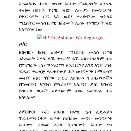
እንመለስና ሕዝቡ ውስጥ እርስዎ ፕሬዚዳንት ይሆናሉ
ተብሎ በስፋት ይነገር ነበር፡፡ ለመሆኑ ከመንግሥት
የተነገረዎት ነገር አለ ወይ? የቀድሞው ጠቅላይ
ሚኒስትር መለስ ዜናዊ በሕይወት እያሉ ተነግሮዎት ነበር
ስለሚባል ነው፡፡
ዶ/ር
አሸብር
፡- ክቡር ጠቅላይ ሚኒስትር መለስ ዜናዊ
በሕይወት እያሉ ይኼ ተነገረኝ ይኼ አልተነገረኝም ብዬ
የምናገረው የለም፡፡ ነገር ግን እንደ ዜጋና እንደ አንድ የካፋ
ብሔር ተወላጅ የኢትዮጵያ ሕገ መንግሥት ከሚሰጠኝ
መብት አኳያ ገዥው ፓርቲ እስካሁን ፕሬዚዳንቶችን
የሾመበትን አግባብ የሚረዳም ስለሆነ፣ ዶ/ር አሸብር
ይገባዋል ወይም አይገባውም ብሎ ይወስናል ብዬ
አስባለሁ፡፡
ሪፖርተር
፡- ዶ/ር አሸብር በእግር ኳስ ፌዴሬሽን
ፕሬዚዳንትነትዎ ወቅት በነበረው ሙግት መንግሥት
እርስዎን ያቁሙ እያለ ሲነግርዎት እርስዎ ግን