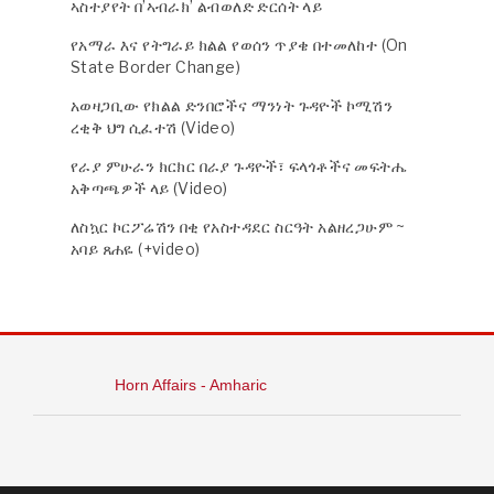
ኣስተያየት በ’ኣብራክ’ ልብወለድ ድርሰት ላይ
የአማራ እና የትግራይ ክልል የወሰን ጥያቄ በተመለከተ (On
State Border Change)
አወዛጋቢው የክልል ድንበሮችና ማንነት ጉዳዮች ኮሚሽን
ረቂቅ ህግ ሲፈተሽ (Video)
የራያ ምሁራን ክርክር በራያ ጉዳዮች፣ ፍላጎቶችና መፍትሔ
አቅጣጫዎች ላይ (Video)
ለስኳር ኮርፖሬሽን በቂ የአስተዳደር ስርዓት አልዘረጋሁም ~
አባይ ጸሐዬ (+video)
Horn Affairs - Amharic