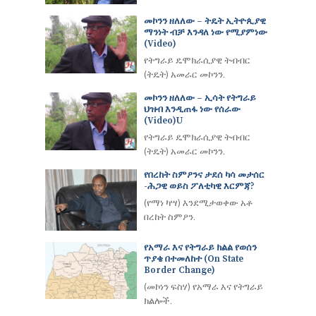
መኮንን ዘለለው – ትዴት ኢትዮጲያዊ
ማንነት ብቻ እንዳለ ነው የሚያምነው
(video)
የትግራይ ዴሞክራሲያዊ ትብብር
(ትዴት) አመራር መኮንን.
መኮንን ዘለለው – ኢሳት የትግራይ
ህዝብ እንዲጠፋ ነው የሰራው
(Video)u
የትግራይ ዴሞክራሲያዊ ትብብር
(ትዴት) አመራር መኮንን.
የበረከት ስምዖንና ታደሰ ካሳ መታሰር
-ሕጋዊ ወይስ ፖለቲካዊ እርምጃ?
(የማነ ካሣ) እንደሚታወቀው አቶ
በረከት ስምዖን.
የአማራ እና የትግራይ ክልል የወሰን
ጥያቄ በተመለከተ (On State
Border Change)
(መኮነን ፍስሃ) የአማራ እና የትግራይ
ክልሎች.