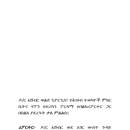
ዶ/ር አሸብር ወልደ ጊዮርጊስ፣ የሕዝብ ተወካዮች ምክር
ቤትና የፓን አፍሪካን ፓርላማ አባልከሪፖርተር ጋር
በስልክ ያደረጉት ቃለ ምልልስ::
ሪፖርተር
፡- ዶ/ር አሸብር ወደ አገር ውስጥ ጉዳይ