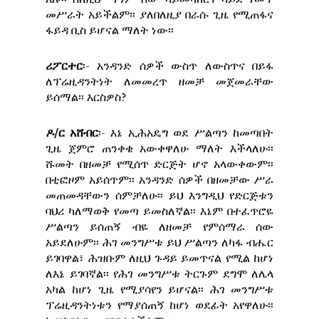
መሥራት አይችልም፡፡ ያለበለዚያ በራሱ ጊዜ የሚጠፋና
ፋይዳ ቢስ ይሆናል ማለት ነው፡፡
ሪፖርተር
፡- አንዳንድ ሰዎች ውስጥ ለውስጥና በይፋ
ለፕሬዚዳንትነት ለመመረጥ ዘመቻ መጀመራቸው
ይሰማል፡፡ እርስዎስ?
ዶ/ር አሸብር
፡- እኔ ኢሕአዴግ ወደ ሥልጣን ከመጣበት
ጊዜ ጀምሮ ጠንቀቄ አውቀዋለሁ ማለት እችላለሁ፡፡
ሹመት በዘመቻ የሚሰጥ ድርጅት ሆኖ አላውቀውም፡፡
በቲፎዞም አይሰጥም፡፡ አንዳንድ ሰዎች በዘመቻው ሥራ
መጠመዳቸውን ሰምቻለሁ፡፡ ይህ እንግዲህ የድርጅቱን
ባህሪ ካለማወቅ የመጣ ይመስለኛል፡፡ እኔም በተፈጥሮዬ
ሥልጣን ይሰጠኝ ብዬ ለዘመቻ የምሰማራ ሰው
አይደለሁም፡፡ ሕገ መንግሥቱ ይህ ሥልጣን ለካፋ ብሔር
ይገባዋል፣ ሕዝቡም ለዚህ ጉዳይ ይመጥናል የሚል ከሆነ
ለእኔ ይገባኛል፡፡ የሕገ መንግሥቱ ትርጉም ደግሞ ለሌላ
አካል ከሆነ ጊዜ የሚያሳየን ይሆናል፡፡ ሕገ መንግሥቱ
ፕሬዚዳንትነቱን የማያሰጠኝ ከሆነ ወደፊት አየዋለሁ፡፡