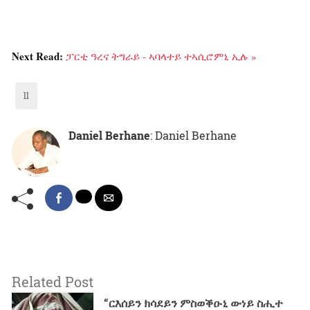
Next Read:
ፓርቲ ዓረና ትግራይ - ኣባላተይ ተኣሲሮምኒ ኢሉ »
ll
Daniel Berhane
: Daniel Berhane
Related Post
“ርእሰይን ክሳደይን ምስወቕዑኒ ውነይ ስሒተ