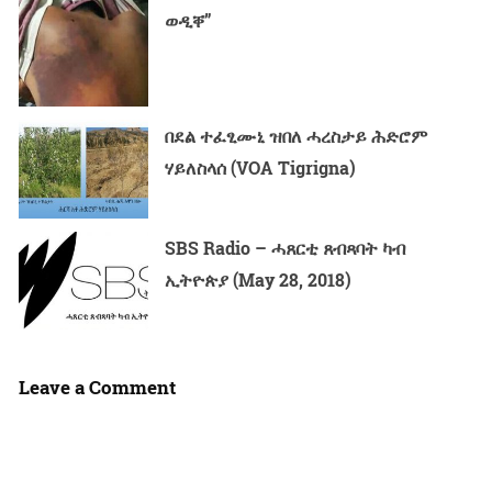
ወዲቐ”
በደል ተፈፂሙኒ ዝበለ ሓረስታይ ሕድሮም
ሃይለስላሰ (VOA Tigrigna)
SBS Radio – ሓጸርቲ ጸብጻባት ካብ
ኢትዮጵያ (May 28, 2018)
Leave a Comment