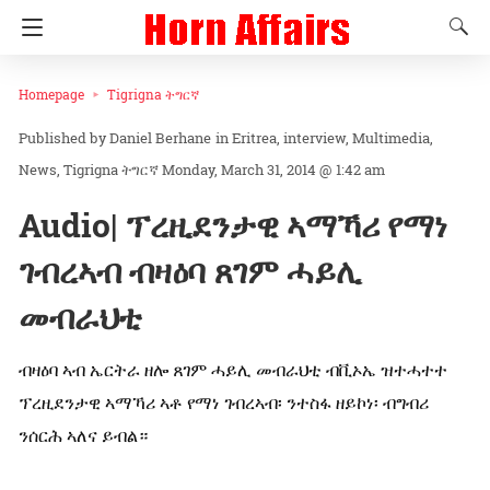
Homepage
Tigrigna ትግርኛ
Daniel Berhane
in
Eritrea
interview
Multimedia
News
Tigrigna ትግርኛ
Monday, March 31, 2014 @ 1:42 am
Audio| ፕረዚደንታዊ ኣማኻሪ የማነ
ገብረኣብ ብዛዕባ ጸገም ሓይሊ
መብራህቲ
ብዛዕባ ኣብ ኤርትራ ዘሎ ጸገም ሓይሊ መብራህቲ ብቪኦኤ ዝተሓተተ
ፕረዚደንታዊ ኣማኻሪ ኣቶ የማነ ገብረኣብ፡ ንተስፋ ዘይኮነ፡ ብግብሪ
ንሰርሕ ኣለና ይብል።