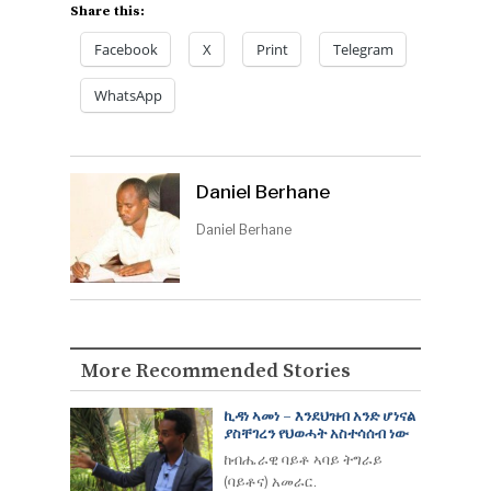
Share this:
Facebook
X
Print
Telegram
WhatsApp
Daniel Berhane
Daniel Berhane
More Recommended Stories
ኪዳነ ኣመነ – እንደህዝብ አንድ ሆነናል
ያስቸገረን የህወሓት አስተሳሰብ ነው
ከብሔራዊ ባይቶ ኣባይ ትግራይ
(ባይቶና) አመራር.