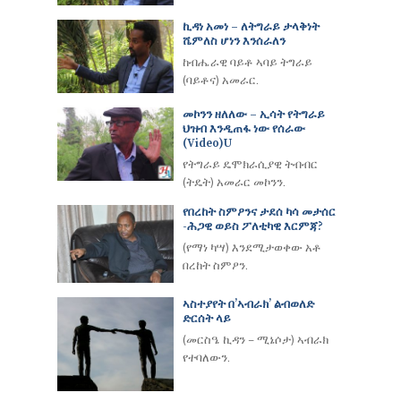
ኪዳነ አመነ – ለትግራይ ታላቅነት
ሼምለስ ሆነን እንሰራለን
ከብሔራዊ ባይቶ ኣባይ ትግራይ
(ባይቶና) አመራር.
መኮንን ዘለለው – ኢሳት የትግራይ
ህዝብ እንዲጠፋ ነው የሰራው
(Video)u
የትግራይ ዴሞክራሲያዊ ትብብር
(ትዴት) አመራር መኮንን.
የበረከት ስምዖንና ታደሰ ካሳ መታሰር
-ሕጋዊ ወይስ ፖለቲካዊ እርምጃ?
(የማነ ካሣ) እንደሚታወቀው አቶ
በረከት ስምዖን.
ኣስተያየት በ’ኣብራክ’ ልብወለድ
ድርሰት ላይ
(መርስዔ ኪዳን – ሚኔሶታ) ኣብራክ
የተባለውን.