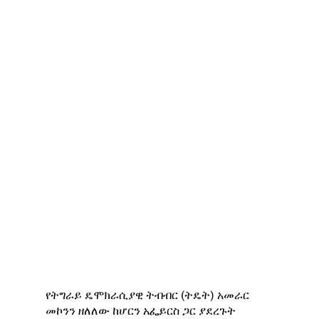
የትግራይ ዴሞክራሲያዊ ትብብር (ትዴት) አመራር
መኮንን ዘለለው ከሆርን አፌይርስ ጋር ያደረጉት