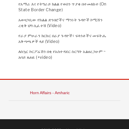
የአማራ እና የትግራይ ክልል የወሰን ጥያቄ በተመለከተ (On
State Border Change)
አወዛጋቢው የክልል ድንበሮችና ማንነት ጉዳዮች ኮሚሽን
ረቂቅ ህግ ሲፈተሽ (Video)
የራያ ምሁራን ክርክር በራያ ጉዳዮች፣ ፍላጎቶችና መፍትሔ
አቅጣጫዎች ላይ (Video)
ለስኳር ኮርፖሬሽን በቂ የአስተዳደር ስርዓት አልዘረጋሁም ~
አባይ ጸሐዬ (+video)
Horn Affairs - Amharic