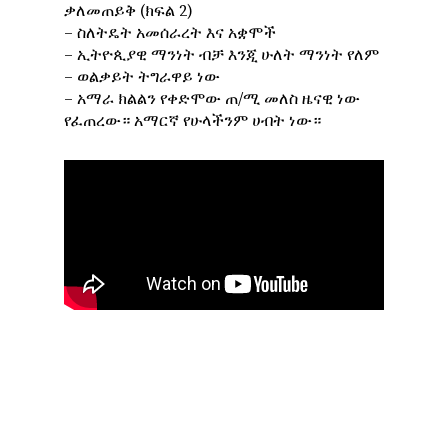
ቃለመጠይቅ (ክፍል 2)
– ስለትዴት አመሰራረት እና አቋሞች
– ኢትዮጲያዊ ማንነት ብቻ እንጂ ሁለት ማንነት የለም
– ወልቃይት ትግራዋይ ነው
– አማራ ክልልን የቀድሞው ጠ/ሚ መለስ ዜናዊ ነው
የፈጠረው። አማርኛ የሁላችንም ሀብት ነው።