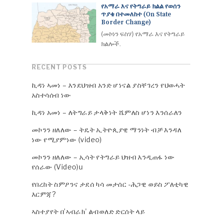
የአማራ እና የትግራይ ክልል የወሰን
ጥያቄ በተመለከተ (On State
Border Change)
(መኮነን ፍስሃ) የአማራ እና የትግራይ
ክልሎች.
RECENT POSTS
ኪዳነ ኣመነ – እንደህዝብ አንድ ሆነናል ያስቸገረን የህወሓት
አስተሳሰብ ነው
ኪዳነ አመነ – ለትግራይ ታላቅነት ሼምለስ ሆነን እንሰራለን
መኮንን ዘለለው – ትዴት ኢትዮጲያዊ ማንነት ብቻ እንዳለ
ነው የሚያምነው (video)
መኮንን ዘለለው – ኢሳት የትግራይ ህዝብ እንዲጠፋ ነው
የሰራው (Video)u
የበረከት ስምዖንና ታደሰ ካሳ መታሰር -ሕጋዊ ወይስ ፖለቲካዊ
እርምጃ?
ኣስተያየት በ’ኣብራክ’ ልብወለድ ድርሰት ላይ