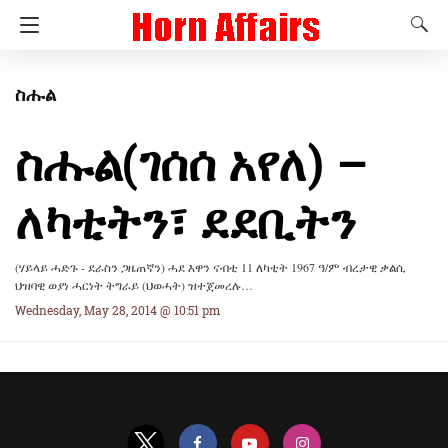
ስሑል
ስሑል(ገሰሰ አየለ) –
ለካቲትን፣ ደደቢትን
(ሃይላይ ሓድጉ - ደራስን ጋዜጠኛን) ሓደ እዋን ናብቲ 11 ለካቲት 1967 ዓ/ም ብረታዊ ቃልሲ
ህዝባዊ ወያነ ሓርነት ትግራይ (ህወሓት) ዝተጀመረሉ…
Wednesday, May 28, 2014 @ 10:51 pm