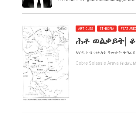
ARTICLES
ETHIOPIA
FEATURE
ሕቶ ወልቃይት| ቆ
ኣሃዱ ኣብ ዝሓለፉ ዓመታት ትግራይ 
Gebre Selassie Araya
Friday, 