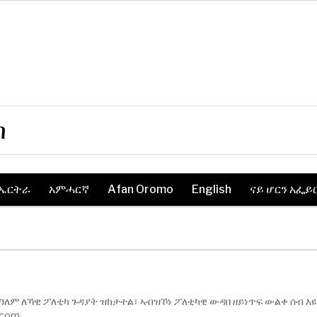
ስ
ኤርትራ
አምሓርኛ
Afan Oromo
English
ናይ ሆርን አፌይ
 ዓለም ለኻዊ ፖለቲካ ጉዳያት ዝከታተል፣ ኣብዝኾነ ፖለቲካዊ ውዳበ ዘይነጥፍ ውልቀ ሰብ እዩ
.com