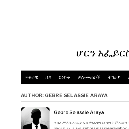
ሆርን አፌይር
መእተዊ
ዜና
ርዕይቶ
ቃለ-መጠይቕ
ትግራይ
AUTHOR:
GEBRE SELASSIE ARAYA
Gebre Selassie Araya
ገብረ ሥላሴ ኣርኣያ ኣብ ሃገራዊን ዞባዊን ከምኡውን
ንሃናፃይ ሪኢቶ ኣብ
gebreselassiea@yahoo