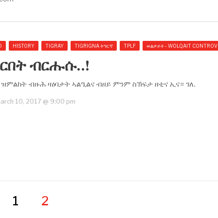
D
HISTORY
TIGRAY
TIGRIGNA ትግርኛ
TPLF
ወልቃይት - WOLQAIT CONTROV
ርበት ብርሑሱ..!
ዝምልከት ብዙሕ ዛዕባታት ኣልዒልና ብዘይ ምንም ስኽፍታ ዘቲና ኢና። ገለ.
March 10, 2017 @ 9:00 pm
1
2